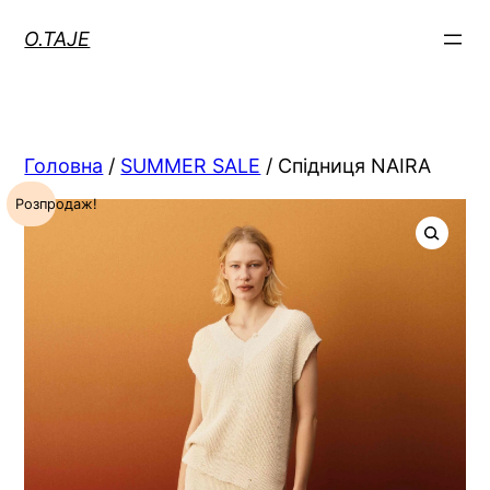
Перейти
O.TAJE
до
вмісту
Головна
/
SUMMER SALE
/ Спідниця NAIRA
Розпродаж!