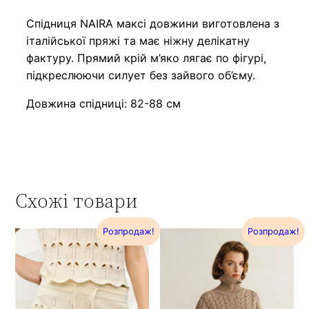
Спідниця NAIRA максі довжини виготовлена з
італійської пряжі та має ніжну делікатну
фактуру. Прямий крій м’яко лягає по фігурі,
підкреслюючи силует без зайвого об’єму.
Довжина спідниці: 82-88 см
Схожі товари
Розпродаж!
Розпродаж!