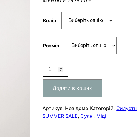
4199.00
₴
2939.00
₴
Колір
Розмір
Сукня
BELLAIR
кількість
Додати в кошик
Артикул:
Невідомо
Категорій:
Силуетн
SUMMER SALE
,
Сукні
,
Міді