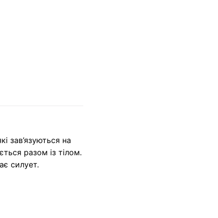
кі зав’язуються на
ться разом із тілом.
ає силует.