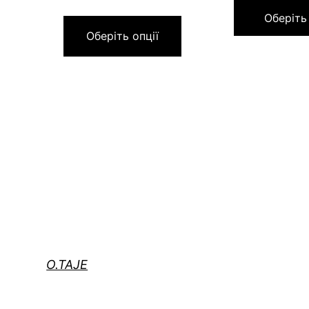
Оберіть
Оберіть опції
O.TAJE