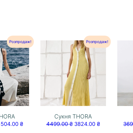
Розпродаж!
Розпродаж!
THORA
Сукня THORA
4504.00
₴
4499.00
₴
3824.00
₴
36