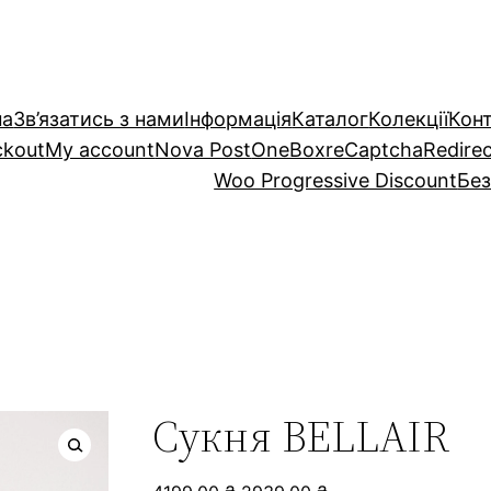
на
Зв’язатись з нами
Інформація
Каталог
Колекції
Кон
ckout
My account
Nova Post
OneBox
reCaptcha
Redire
Woo Progressive Discount
Без
Сукня BELLAIR