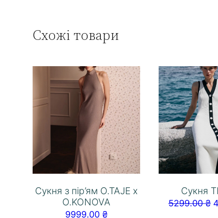
Схожі товари
Сукня з пір’ям O.TAJE x
Сукня 
O.KONOVA
5299.00
₴
9999.00
₴