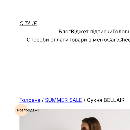
Перейти
до
вмісту
O.TAJE
Блог
Вiджет пiдписки
Голов
Способи оплати
Товари в меню
Cart
Che
Головна
/
SUMMER SALE
/ Сукня BELLAIR
Розпродаж!