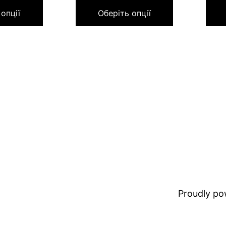
 опції
Оберіть опції
Proudly p