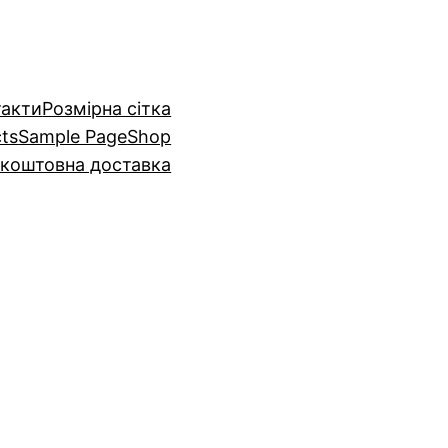
такти
Розмiрна сiтка
cts
Sample Page
Shop
коштовна доставка