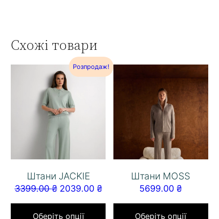
Схожі товари
Розпродаж!
Штани JACKIE
Штани MOSS
3399.00
₴
2039.00
₴
5699.00
₴
Оберіть опції
Оберіть опції