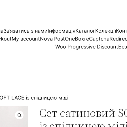
на
Зв’язатись з нами
Інформація
Каталог
Колекції
Кон
ckout
My account
Nova Post
OneBox
reCaptcha
Redire
Woo Progressive Discount
Без
OFT LACE із спідницею міді
Сет сатиновий S
із спідницею мід