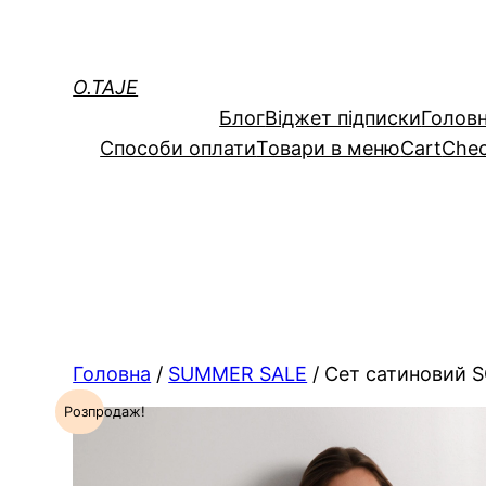
Перейти
до
вмісту
O.TAJE
Блог
Вiджет пiдписки
Голов
Способи оплати
Товари в меню
Cart
Che
Головна
/
SUMMER SALE
/ Сет сатиновий S
Розпродаж!