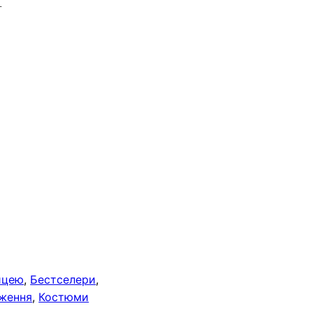
ницею
,
Бестселери
,
дження
,
Костюми