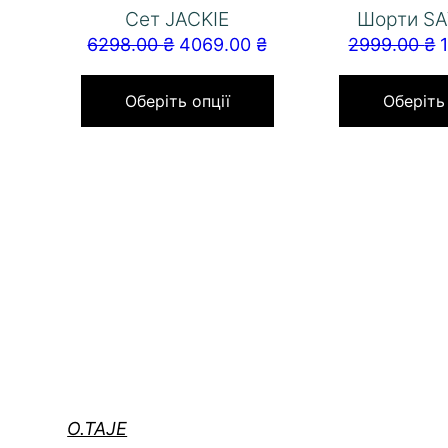
Сет JACKIE
Шорти S
6298.00
₴
4069.00
₴
2999.00
₴
Оберіть опції
Оберіть
O.TAJE