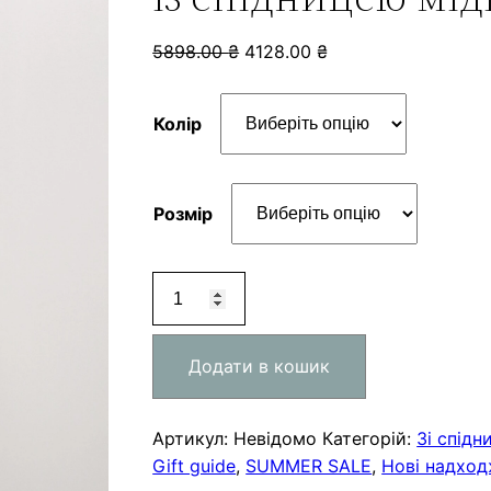
5898.00
₴
4128.00
₴
Колір
Розмір
Сет
сатиновий
SOFT
Додати в кошик
LACE
із
спідницею
Артикул:
Невідомо
Категорій:
Зі спід
міді
Gift guide
,
SUMMER SALE
,
Нові надхо
кількість