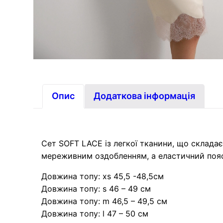
Опис
Додаткова інформація
Сет SOFT LACE із легкої тканини, що складає
мереживним оздобленням, а еластичний пояс
Довжина топу: xs 45,5 -48,5см
Довжина топу: s 46 – 49 см
Довжина топу: m 46,5 – 49,5 см
Довжина топу: l 47 – 50 см