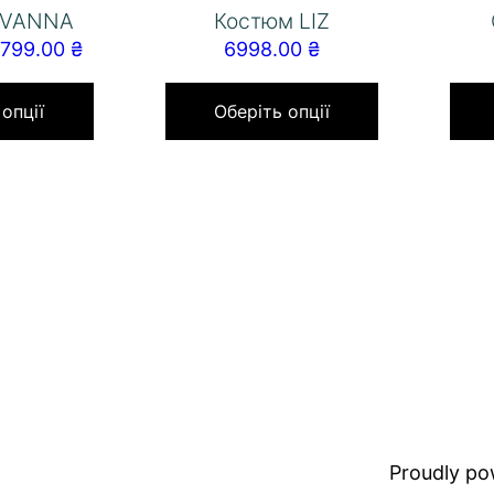
AVANNA
Костюм LIZ
1799.00
₴
6998.00
₴
 опції
Оберіть опції
Proudly p