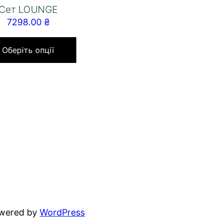
Сет LOUNGE
7298.00
₴
Оберіть опції
owered by
WordPress