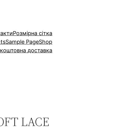
такти
Розмiрна сiтка
cts
Sample Page
Shop
коштовна доставка
OFT LACE
і